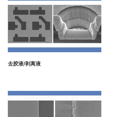
去胶液/剥离液