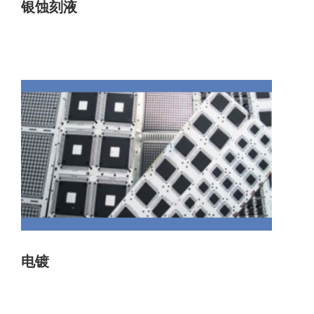
银蚀刻液
电镀