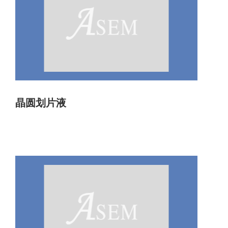
晶圆划片液