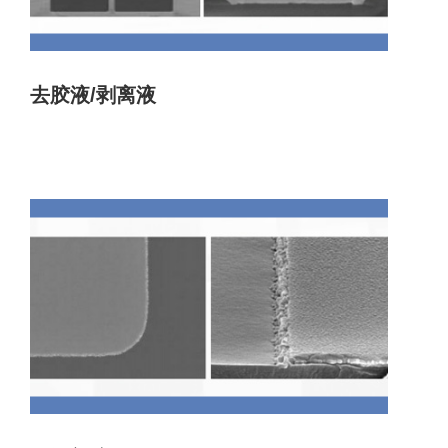
去胶液/剥离液